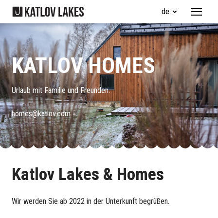
de
Menü
Unser
De
KATLOV HOMES
De
De
Urlaub mit Familie und Freunden.
Ve
homes@katlov.com
Unter
Gesch
Katlov Lakes
& Homes
Konta
Wir werden Sie ab 2022 in der Unterkunft begrüßen.