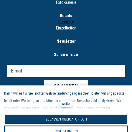
Foto-Galerie
Details
Preisliste
Einzelheiten
Newsletter
Schau uns zu
SCHICKEN
Damit wir es für Sie leichter Webseitendurchgang machen, bieten wir angepasste
Inhalt oder Werbung an und könnten anonym die Besucherzahl analyzieren. Wir
weiter
verwenden so genannte Cookies, die nutzen wir mit unseren Partner für
Sozialmedien, Werbung und Analyse an. Ihre Einstellung könnten Sie mit „Cookies
Zásady ochrany osobních údajů
|
obchodní podmínky | reklamační
ZULASSEN OBLIGATORISCH
Einstellung“ richten und jederzeit könnten Sie im Webfuß ändern. Ausführliche
řád
|
nastavení cookies
Informationen finden Sie in unseren Grundsätzen des Schutzes personenbezogener
EINSTELLUNGEN