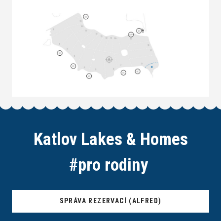
Katlov Lakes & Homes
#
p
r
o
r
o
d
i
n
y
SPRÁVA REZERVACÍ (ALFRED)