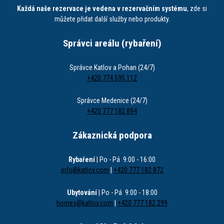
Každá naše rezervace je vedena v rezervačním systému
, zde si
můžete přidat další služby nebo produkty.
Správci areálu (rybaření)
Správce Katlov a Pohan (24/7)
+420 774 595 112
Správce Medenice (24/7)
+420 777 182 894
Zákaznická podpora
Rybaření
| Po - Pá 9:00 - 16:00
info@katlov.com
|
+420 777 182 872
Ubytování
| Po - Pá 9:00 - 18:00
homes@katlov.com
|
+420 777 182 299