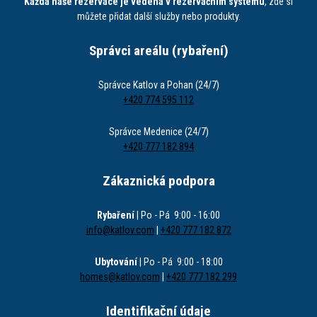
Každá naše rezervace je vedena v rezervačním systému
, zde si
můžete přidat další služby nebo produkty.
Správci areálu (rybaření)
Správce Katlov a Pohan (24/7)
+420 774 595 112
Správce Medenice (24/7)
+420 777 182 894
Zákaznická podpora
Rybaření
| Po - Pá 9:00 - 16:00
info@katlov.com
|
+420 777 182 872
Ubytování
| Po - Pá 9:00 - 18:00
homes@katlov.com
|
+420 777 182 299
Identifikační údaje