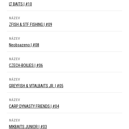
LT BAITS | #10
NÁZEV
ZFISH & STF FISHING | #09
NÁZEV
Neobsazeno | #08
NÁZEV
CZECH-BOILIES | #06
NÁZEV
GREYFISH & VITALBAITS JR. | #05
NÁZEV
CARP DYNASTY FRIENDS | #04
NÁZEV
MIKBAITS JUNIOR | #03