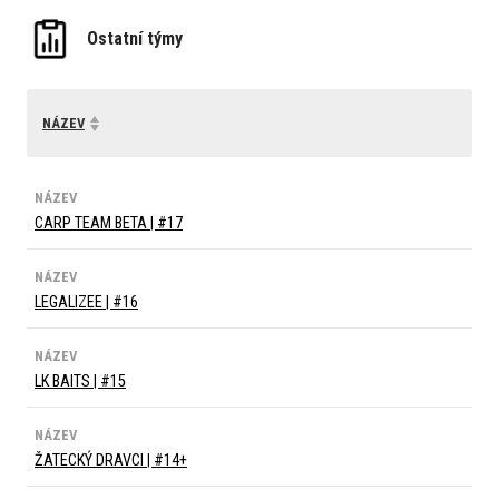
Ostatní týmy
NÁZEV
NÁZEV
CARP TEAM BETA | #17
NÁZEV
LEGALIZEE | #16
NÁZEV
LK BAITS | #15
NÁZEV
ŽATECKÝ DRAVCI | #14+