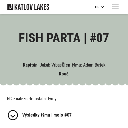
cs
Menu
Naše 
Je
FISH PARTA | #07
Ry
Je
Ob
Kapitán:
Jakub Vrbas
Člen týmu:
Adam Bušek
Kouč:
Ubyto
Pro d
Níže naleznete ostatní týmy ...
Dě
Ka
Výsledky týmu | molo #07
Ry