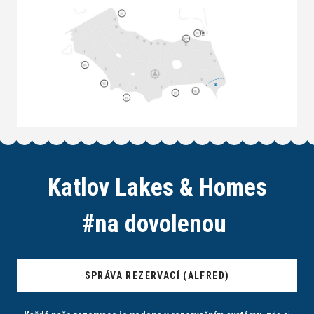
Katlov Lakes & Homes
#
n
a
d
o
v
o
l
e
n
o
u
SPRÁVA REZERVACÍ (ALFRED)