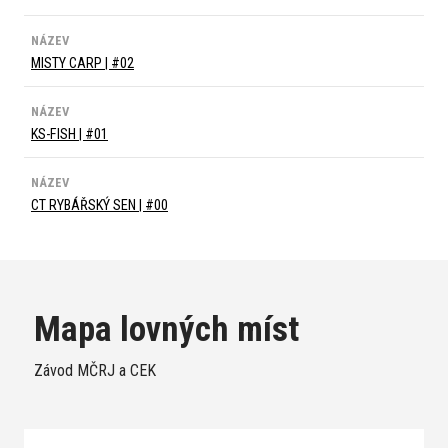
NÁZEV
MISTY CARP | #02
NÁZEV
KS-FISH | #01
NÁZEV
CT RYBÁŘSKÝ SEN | #00
Mapa lovných míst
Závod MČRJ a CEK