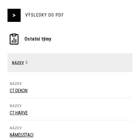
VÝSLEDKY DO PDF
Ostatní týmy
NÁZEV
NÁZEV
CT DEKON
NÁZEV
CT HARVE
NÁZEV
NÁMĚSŠŤACI