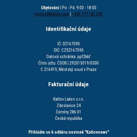
Ubytování
| Po - Pá 9:00 - 18:00
homes@katlov.com
|
+420 777 182 299
Identifikační údaje
IČ: 02167590
DIČ: CZ02167590
Datová schránka: ppf2kkf
Číslo účtu: ČSOB | 292015019/0300
C 216419, Městský soud v Praze
Fakturační údaje
Katlov Lakes s.r.o.
Zdeslavice 24
Černíny 286 01
Česká republika
Přihlašte se k odběru novinek "Katlovnews"