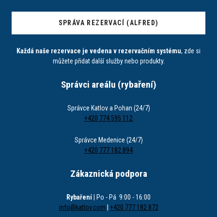
SPRÁVA REZERVACÍ (ALFRED)
Každá naše rezervace je vedena v rezervačním systému
, zde si
můžete přidat další služby nebo produkty.
Správci areálu (rybaření)
Správce Katlov a Pohan (24/7)
+420 774 595 112
Správce Medenice (24/7)
+420 777 182 894
Zákaznická podpora
Rybaření
| Po - Pá 9:00 - 16:00
info@katlov.com
|
+420 777 182 872