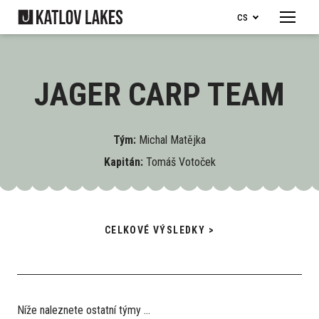
cs
Menu
Naše 
Je
JAGER CARP TEAM
Ry
Je
Tým:
Michal Matějka
Ob
Kapitán:
Tomáš Votoček
Ubyto
Pro d
CELKOVÉ VÝSLEDKY >
Dě
Ka
Ry
Níže naleznete ostatní týmy ...