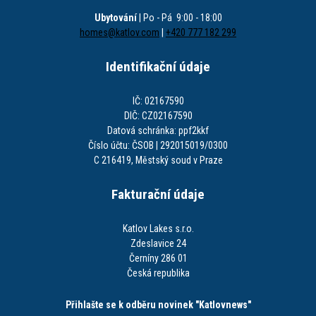
Ubytování
| Po - Pá 9:00 - 18:00
homes@katlov.com
|
+420 777 182 299
Identifikační údaje
IČ: 02167590
DIČ: CZ02167590
Datová schránka: ppf2kkf
Číslo účtu: ČSOB | 292015019/0300
C 216419, Městský soud v Praze
Fakturační údaje
Katlov Lakes s.r.o.
Zdeslavice 24
Černíny 286 01
Česká republika
Přihlašte se k odběru novinek "Katlovnews"