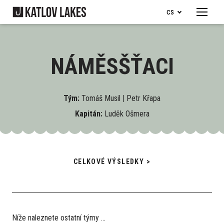
cs
Menu
Naše 
Je
NÁMĚSŠŤACI
Ry
Je
Tým:
Tomáš Musil | Petr Křapa
Ob
Kapitán:
Luděk Ošmera
Ubyto
Pro d
CELKOVÉ VÝSLEDKY >
Dě
Ka
Ry
Níže naleznete ostatní týmy ...