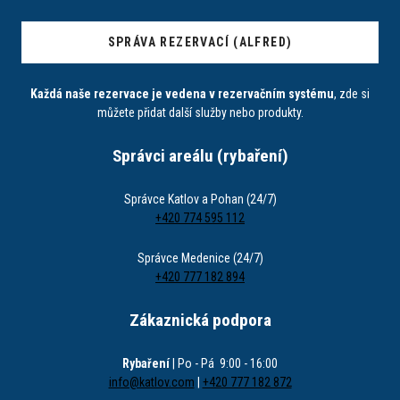
SPRÁVA REZERVACÍ (ALFRED)
Každá naše rezervace je vedena v rezervačním systému
, zde si
můžete přidat další služby nebo produkty.
Správci areálu (rybaření)
Správce Katlov a Pohan (24/7)
+420 774 595 112
Správce Medenice (24/7)
+420 777 182 894
Zákaznická podpora
Rybaření
| Po - Pá 9:00 - 16:00
info@katlov.com
|
+420 777 182 872