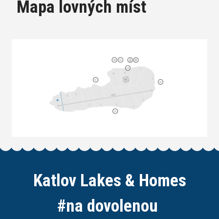
Mapa lovných míst
Katlov Lakes & Homes
#
n
a
d
o
v
o
l
e
n
o
u