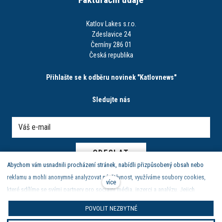
Katlov Lakes s.r.o.
Zdeslavice 24
Černíny 286 01
Česká republika
Přihlašte se k odběru novinek "Katlovnews"
Sledujte nás
ODESLAT
Abychom vám usnadnili procházení stránek, nabídli přizpůsobený obsah nebo
reklamu a mohli anonymně analyzovat návštěvnost, využíváme soubory cookies,
více
které sdílíme se svými partnery pro sociální média, inzerci a analýzu. Jejich
nastavení upravíte odkazem "Nastavení cookies" a kdykoliv jej můžete změnit v
Zásady ochrany osobních údajů
|
obchodní podmínky | reklamační
POVOLIT NEZBYTNÉ
patičce webu. Podrobnější informace najdete v našich Zásadách ochrany
řád
|
nastavení cookies