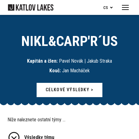
cs
Menu
Naše 
Je
NIKL&CARP'R´US
Ry
Je
Kapitán a člen:
Pavel Novák | Jakub Straka
Ob
Kouč:
Jan Macháček
Ubyto
CELKOVÉ VÝSLEDKY >
Pro d
Dě
Níže naleznete ostatní týmy ...
Ka
Ry
Výsledky týmu