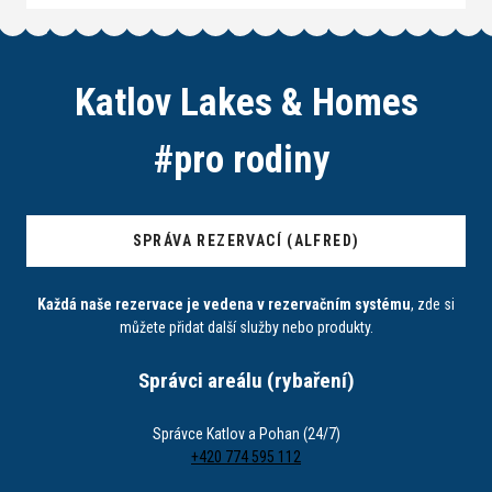
Katlov Lakes & Homes
#
p
r
o
r
o
d
i
n
y
SPRÁVA REZERVACÍ (ALFRED)
Každá naše rezervace je vedena v rezervačním systému
, zde si
můžete přidat další služby nebo produkty.
Správci areálu (rybaření)
Správce Katlov a Pohan (24/7)
+420 774 595 112