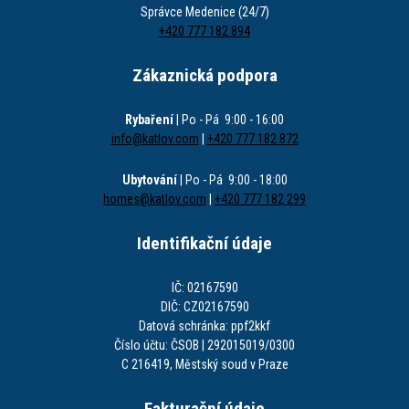
Správce Medenice (24/7)
+420 777 182 894
Zákaznická podpora
Rybaření
| Po - Pá 9:00 - 16:00
info@katlov.com
|
+420 777 182 872
Ubytování
| Po - Pá 9:00 - 18:00
homes@katlov.com
|
+420 777 182 299
Identifikační údaje
IČ: 02167590
DIČ: CZ02167590
Datová schránka: ppf2kkf
Číslo účtu: ČSOB | 292015019/0300
C 216419, Městský soud v Praze
Fakturační údaje