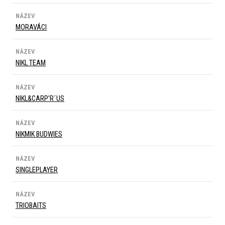
NÁZEV
MORAVÁCI
NÁZEV
NIKL TEAM
NÁZEV
NIKL&CARP'R´US
NÁZEV
NIKMIK BUDWIES
NÁZEV
SINGLEPLAYER
NÁZEV
TRIOBAITS