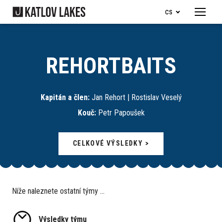
cs
Menu
Naše 
Je
REHORTBAITS
Ry
Je
Kapitán a člen:
Jan Rehort | Rostislav Veselý
Ob
Kouč:
Petr Papoušek
Ubyto
CELKOVÉ VÝSLEDKY >
Pro d
Dě
Níže naleznete ostatní týmy ...
Ka
Ry
Výsledky týmu