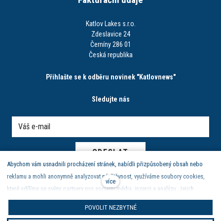
Katlov Lakes s.r.o.
Zdeslavice 24
Černíny 286 01
Česká republika
Přihlašte se k odběru novinek "Katlovnews"
Sledujte nás
ODESLAT
Abychom vám usnadnili procházení stránek, nabídli přizpůsobený obsah nebo
reklamu a mohli anonymně analyzovat návštěvnost, využíváme soubory cookies,
více
které sdílíme se svými partnery pro sociální média, inzerci a analýzu. Jejich
nastavení upravíte odkazem "Nastavení cookies" a kdykoliv jej můžete změnit v
Zásady ochrany osobních údajů
|
obchodní podmínky | reklamační
POVOLIT NEZBYTNÉ
patičce webu. Podrobnější informace najdete v našich Zásadách ochrany
řád
|
nastavení cookies