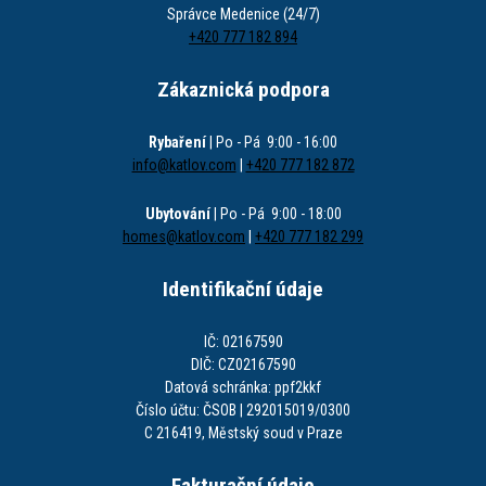
Správce Medenice (24/7)
+420 777 182 894
Zákaznická podpora
Rybaření
| Po - Pá 9:00 - 16:00
info@katlov.com
|
+420 777 182 872
Ubytování
| Po - Pá 9:00 - 18:00
homes@katlov.com
|
+420 777 182 299
Identifikační údaje
IČ: 02167590
DIČ: CZ02167590
Datová schránka: ppf2kkf
Číslo účtu: ČSOB | 292015019/0300
C 216419, Městský soud v Praze
Fakturační údaje