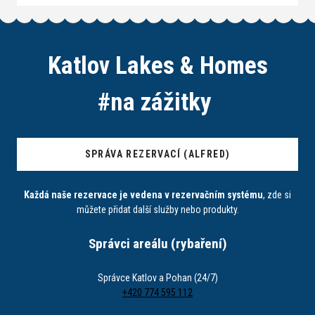
Katlov Lakes & Homes
#
n
a
z
á
ž
i
t
k
y
SPRÁVA REZERVACÍ (ALFRED)
Každá naše rezervace je vedena v rezervačním systému
, zde si
můžete přidat další služby nebo produkty.
Správci areálu (rybaření)
Správce Katlov a Pohan (24/7)
+420 774 595 112