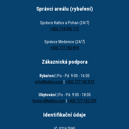
Správci areálu (rybaření)
Správce Katlov a Pohan (24/7)
+420 774 595 112
Správce Medenice (24/7)
+420 777 182 894
Zákaznická podpora
Rybaření
| Po - Pá 9:00 - 16:00
info@katlov.com
|
+420 777 182 872
Ubytování
| Po - Pá 9:00 - 18:00
homes@katlov.com
|
+420 777 182 299
Identifikační údaje
IČ: 02167590