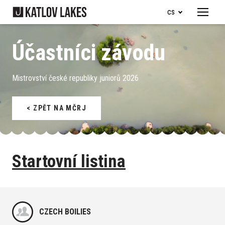
cs
Menu
Naše 
Účastníci závodu
Je
Ry
Mistrovství české republiky juniorů 2026
Je
< ZPĚT NA MČRJ
Ob
Ubyto
Startovní listina
Pro d
Dě
Ka
CZECH BOILIES
Ry