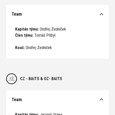
Zážit
Team
Na
Dá
Kapitán týmu:
Ondřej Zedníček
Člen týmu:
Tomáš Přibyl
Po
Kouč:
Ondřej Zedníček
Závo
Konta
CZ - BAITS & OZ- BAITS
Team
Kapitán týmu:
Jaromír Vrána