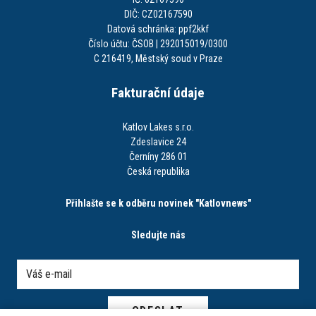
DIČ: CZ02167590
Datová schránka: ppf2kkf
Číslo účtu: ČSOB | 292015019/0300
C 216419, Městský soud v Praze
Fakturační údaje
Katlov Lakes s.r.o.
Zdeslavice 24
Černíny 286 01
Česká republika
Přihlašte se k odběru novinek "Katlovnews"
Sledujte nás
ODESLAT