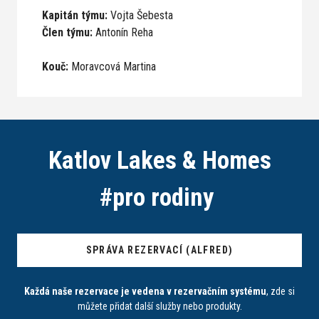
Kapitán týmu:
Vojta Šebesta
Člen týmu:
Antonín Reha
Kouč:
Moravcová Martina
Katlov Lakes & Homes
#
p
r
o
r
o
d
i
n
y
SPRÁVA REZERVACÍ (ALFRED)
Každá naše rezervace je vedena v rezervačním systému
, zde si
můžete přidat další služby nebo produkty.