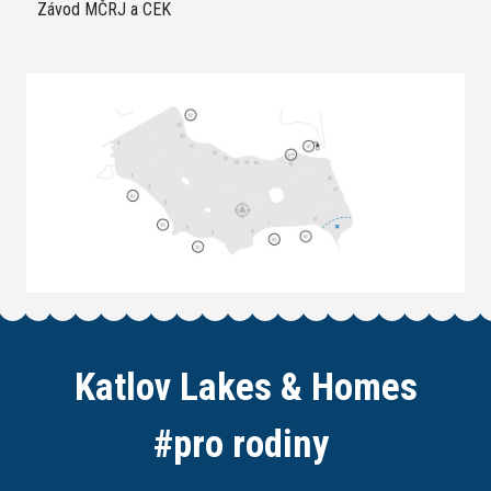
Závod MČRJ a CEK
Katlov Lakes & Homes
#
p
r
o
r
o
d
i
n
y