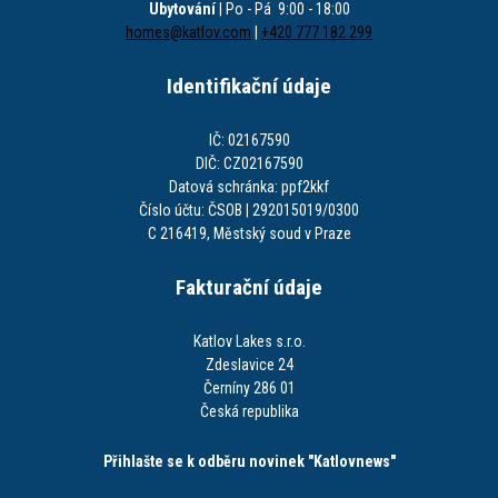
Ubytování
| Po - Pá 9:00 - 18:00
homes@katlov.com
|
+420 777 182 299
Identifikační údaje
IČ: 02167590
DIČ: CZ02167590
Datová schránka: ppf2kkf
Číslo účtu: ČSOB | 292015019/0300
C 216419, Městský soud v Praze
Fakturační údaje
Katlov Lakes s.r.o.
Zdeslavice 24
Černíny 286 01
Česká republika
Přihlašte se k odběru novinek "Katlovnews"