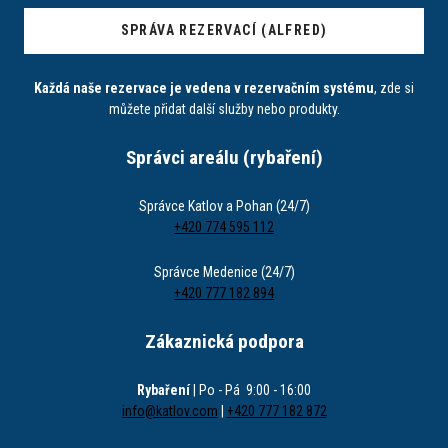
SPRÁVA REZERVACÍ (ALFRED)
Každá naše rezervace je vedena v rezervačním systému
, zde si
můžete přidat další služby nebo produkty.
Správci areálu (rybaření)
Správce Katlov a Pohan (24/7)
+420 774 595 112
Správce Medenice (24/7)
+420 777 182 894
Zákaznická podpora
Rybaření
| Po - Pá 9:00 - 16:00
info@katlov.com
|
+420 777 182 872